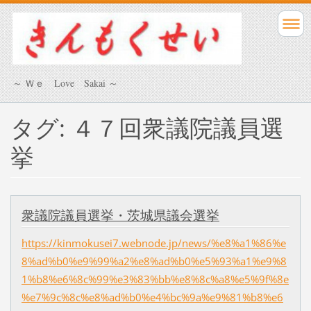
～ Ｗｅ Love Sakai ～
タグ: ４７回衆議院議員選
挙
衆議院議員選挙・茨城県議会選挙
https://kinmokusei7.webnode.jp/news/%e8%a1%86%e
8%ad%b0%e9%99%a2%e8%ad%b0%e5%93%a1%e9%8
1%b8%e6%8c%99%e3%83%bb%e8%8c%a8%e5%9f%8e
%e7%9c%8c%e8%ad%b0%e4%bc%9a%e9%81%b8%e6