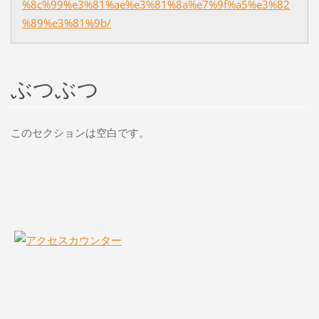
%8c%99%e3%81%ae%e3%81%8a%e7%9f%a5%e3%82
%89%e3%81%9b/
ぶつぶつ
このセクションは空白です。