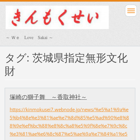
～ Ｗｅ Love Sakai ～
タグ: 茨城県指定無形文化
財
塚崎の獅子舞 ～香取神社～
https://kinmokusei7.webnode.jp/news/%e5%a1%9a%e
5%b4%8e%e3%81%ae%e7%8d%85%e5%ad%90%e8%8
8%9e%ef%bc%88%e8%8c%a8%e5%9f%8e%e7%9c%8c
%e3%81%ae%e6%8c%87%e5%ae%9a%e7%84%a1%e5