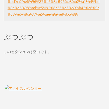
%bd%a2%e6%96%87%e5%8c%96%e8%b2%a1%ef%bd
%9e%e6%98%ad%e5%92%8c35%e5%b9%b43%e6%9c
%88%e6%8c%87%e5%ae%9a%ef%bc%89/
ぶつぶつ
このセクションは空白です。