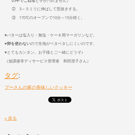
の中でこねる
と手が汚れません）
② 3～５ミリに伸ばして型抜きする。
③ 170℃のオーブンで10分～15分焼く。
♥
バターは塩入り・無塩・ケーキ用マーガリンなど。
♥
卵を使わない
ので生地がベタベタしにくいのです。
♥
とてもカンタン。お子様とご一緒にどうぞ
♪
（放課後等ディサービス管理者 和田澄子さん）
タグ
:
プーさんの家の美味しいクッキー
« 戻る