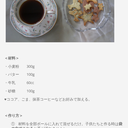
＜材料＞
・小麦粉 300g
・バター 100g
・牛乳 60cc
・砂糖 100g
♥
ココア、ごま、抹茶コーヒーなどお好みで加える。
＜作り方＞
① 材料を全部ボールに入れて混ぜるだけ。子供たちと作る時は
袋