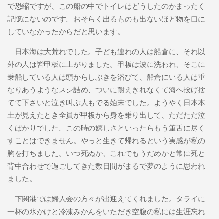
で恐縮ですが、この船の中でトイレはどうしたのかまったく
記憶にないのです。おそらく出るものも出ないほど物を口に
していなかったからだと思います。
日本海は大荒れでした。子ども連れの人は船倉に、それ以
外の人は皆甲板に上がりました。甲板は波に洗われ、そこに
乗船している人は頭からしぶきを浴びて、船倉にいる人は重
なりあうようなスシ詰め、ついに耐えきれなくて海へ投げ捨
てて下さいと泣き叫ぶ人もでる始末でした。ようやく日本本
土が見えたとき全員が甲板から身を乗り出して、ただただ泣
くばかりでした。この時の嬉しさといったらもう筆舌に尽く
すことはできません。やっと生きて帰れるという実感が私の
胸を打ちました。いつ死ぬか、これでもうだめかと常に死と
背中合わせで過ごしてきた数日間がまるで夢のように思われ
ました。
下関港では婦人会の方々が出迎えてくれました。タライに
一杯の氷かけと冷凍みかんをいただき空腹の私には生涯忘れ