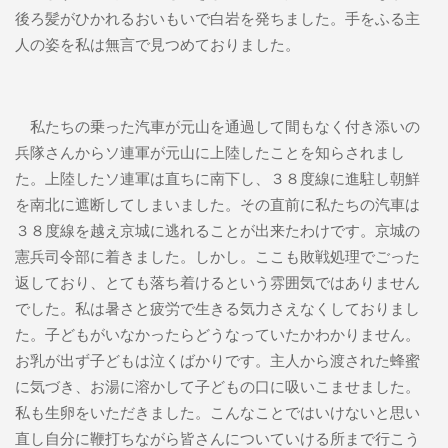
後ろ髪がひかれるおいもいで白岩を発ちました。手をふる主
人の姿を私は無言で見つめておりました。
私たちの乗った汽車が元山を通過して間もなく付き添いの
兵隊さんからソ連軍が元山に上陸したことを知らされまし
た。上陸したソ連軍は直ちに南下し、３８度線に進駐し朝鮮
を南北に遮断してしまいました。その直前に私たちの汽車は
３８度線を越え京城に逃れることが出来たわけです。京城の
憲兵司令部に着きました。しかし。ここも敗戦処理でごった
返しており、とても落ち着けるという雰囲気ではありません
でした。私は暑さと疲労で生きる気力さえなくしておりまし
た。子どもがいなかったらどうなっていたかわかりません。
お乳が出ず子どもは泣くばかりです。主人から渡された蜂蜜
に気づき、お湯に溶かして子どもの口に吸いこませました。
私も生卵をいただきました。こんなことではいけないと思い
直し自分に鞭打ちながら皆さんについていける所まで行こう