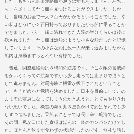
した。もちろん関釜連絡船が通うはずもありません。あちこ
ち手を尽くしてヤミ船を見つけることができました。しか
し、当時のお金で一人２百円がかかるということでした。幸
い私はどうにか２百円持っておりましたから船に乗ることが
できました。が、一緒に逃れてきた人達の半分くらいは後に
残されました。ヤミ船は漁船のような小さな船だったと記憶
しております。その小さな船に数千人が乗り込みましたから
船内は身動きすらとれない有様でした。
普通、関釜連絡船は８時間の航路です。そこを敵の警戒網
をかいくぐっての航海ですから少し走っては止まりで遅々と
して進みません。対馬海峡に機雷が投下されたということ
で、もうだめかと覚悟を決めました。日本を目前にしてこの
まま海の藻屑になってしまうのかと思うと、とてもやりきれ
ない思いでした。機雷の海を丸３昼夜かけて船はそれでも少
しずつ進みました。乗船者にとっては長い辛い航海でした。
その間、私が口にした食糧はほんの一袋のカンパンだけでし
た。ほとんど飲まず食わずの状態だったのです。無礼な話し