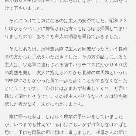
けて下さいました。
それにつけても気になるのは主人の安否でした。昭和２３
年頃からシベリアに抑留された方々もぼちぼち帰国してまい
りましたので、あちこち主人の消息を尋ねて歩きました。
そんなある日、清津憲兵隊で主人と同僚だったという長崎
県の方からお手紙をいただきました。その方の話しによると
主人は、ソ連軍に連行される途中パラチフスにかかり４０度
の高熱を発し、友人に抱えられながら北鮮の摩天領という山
の中腹にさしかかった所で一歩も歩くことができなくなった
ということです。「自分にはかまわず前進してくれ」と言い
残して倒れたそうです。その後主人がどうなったかは誰も確
認した者がなく、未だにわかりません。
家に帰った私は、しばらく農業の手伝いをしていました
が、いつまでも甘えているわけにもいかず自立しなければと
思い、子供を両親の所に預け上京しました。叔母さんの所に