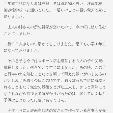
４年間世話になり夏は洋裁、冬は編み物と思い、洋裁学校、
編み物学校へと通いました。一通りのことを習い覚えて家に
帰りました。
主人の姉さんの所の貸家が空いたので、今の町に移り住む
ことにしました。
親子二人きりの生活がはじまりました。息子も小学１年生
になっておりました。
その息子も今ではスポーツ店を経営する３人の子の父親に
成長しました。生きていて本当によかった。あの時、この子
と日本の土を踏むことだけを願って耐えた報いがいまあるの
だとしみじみ思う今日この頃です。独りぼっちで誰に看取ら
れることもなく無念の最後をとげた主人も、きっと高熱にう
なされながら最後まで気がかりだったのは、残していく私と
子供のことだったに違いありません。
今年十月に元維南憲兵隊の皆さんで作っている憲友会が長