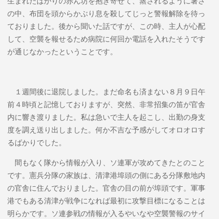
生まれたばかりの赤ん坊を抱き寄せて、蒸されるように暑さ
の中、布団を頭からかぶり息を殺してじっと警報解除を待っ
ておりました。後から聞いた話ですが、この時、主人が心配
して、空襲を報せるため病院に何回か電話を入れたそうです
が通じなかったということです。
１週間後に退院しました。まだ命名も済まない８月９日午
前４時頃と記憶しておりますが、突然、非常招集の笛が官舎
内に響き渡りました。私は急いで主人を起こし、出勤の身支
度を調え送り出しました。何か不吉な予感がしてオロオロす
るばかりでした。
間もなく隊から情報が入り、ソ連軍が攻めてきたとのこと
です。憲兵分隊の家族は、清津港埠頭の側にある分隊敷地内
の官舎に住んでおりました。官舎の目の前が埠頭です。軍事
港でもある清津が戦争になれば最初に攻撃目標になることは
明らかです。ソ連参戦の情報が入るやいなや空襲警報のサイ