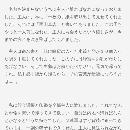
名前も決まらないうちに主人と離ればなれになっておりま
した。主人は、私に「一枚の手紙を取り出して見せてくれま
した。それには「西山卓志」と書いてありました。この子も
やっと一人前になれた。主人にも会えたという嬉しさが、今
までの疲れを吹き飛ばしてくれました。
主人は命名書と一緒に蜂蜜の入った水筒と卵が１０個入っ
た袋を手渡してくれました。この子には蜂蜜をお乳がわりに
あげなさい。そして生卵はお前がたべなさい。元気で帰って
くれ。私も必ず後から帰るから」その言葉が最後になろうと
は……。
私は貯金通帳と印鑑を全部主人に渡しました。これでなん
とか命を繫いで帰ってきて欲しい。自分は内地へ帰ればなん
とかなるという気持ちでした。ソ連軍はすぐ背後に追ってき
ています。一刻の猶予もできません。主人に見送られながら