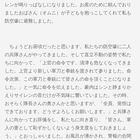
レンが鳴りっぱなしになりました。お産のために頼んでおり
ましたおばさん（オムニ）が子どもを抱っこしてくれて私も
防空壕に避難しました。
ちょうどお昼頃だったと思います。私たちの防空壕に二人
の兵隊さんがやってきました。そして直立不動の姿勢で私た
ちに向かって、「上官の命令です。清津も危なくなってきま
した。上官より新しい軍刀と拳銃を渡されて参りました。命
令次第、この軍刀と拳銃にて皆さんの命を頂くことになりま
した。」と一気に命令を伝えました。豪内はシンと静まりか
えりサイレンの音だけが不気味に響いていました。その時、
おそらく隊長さんの奥さんかと思いますが、「全員、覚悟は
できております。どうぞよろしくお願いします。」と兵隊さ
んに向かってお辞儀をし、私たちに向き直り、「皆さん、軍
人の妻として恥ずかしくないよう身支度をしておきましょ
う。」とおっしゃいました。お風呂が沸かされ、警報の合間