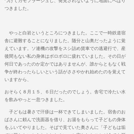
つけてカモフラージュし、発見されないように地面にへばり
つきました。
やっと白岩というところにつきました。ここで一時鉄道宿
舎に避難することになりました。随分と山奥だったように覚
えています。ソ連機の攻撃をスシ詰め貨車での逃避行で、産
後間もない私の身体はボロボロに疲れていました。その日が
何日であったのか定かではありませんが、誰からともなく戦
争が終わったらしいという話がささやかれ始めたのを覚えて
いますから、
おそらく８月１５、６日だったのでしょう。舎宅で冷たい水
を飲みやっと一息つきました。
子どもは暑さで汗疹は一杯できてしまいました。宿舎のお
ばさんに頼んで洗面器を借り、お湯をもらって子どもの身体
をふいてやりました。そばで見ていた奥さんに「子どもは垢