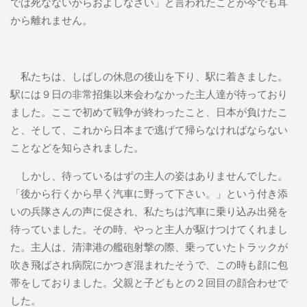
では死なないからおよしなさい」と言われたことが今でも耳
から離れません。
私たちは、しばしの休息の後山を下り、駅に着きました。
駅には９日の非常招集以来会わなかった主人達が待っており
ました。ここで初めて戦争が終わったこと、日本が負けたこ
と、そして、これから日本まで逃げて帰らなければならない
ことなどを知らされました。
しかし、待っているはずの主人の姿はありませんでした。
「後から行くから早く汽車に野って下さい。」という付き添
いの兵隊さんの声に促され、私たちは汽車に乗り込み出発を
待っていました。その時、やっと主人が駆けつけてくれまし
た。主人は、清津港の艦砲射撃の際、乗っていたトラックが
吹き飛ばされ病院にかつぎ混まれたそうで、この時も顔に包
帯をしておりました。父親と子どもとの２回目の顔合わせで
した。