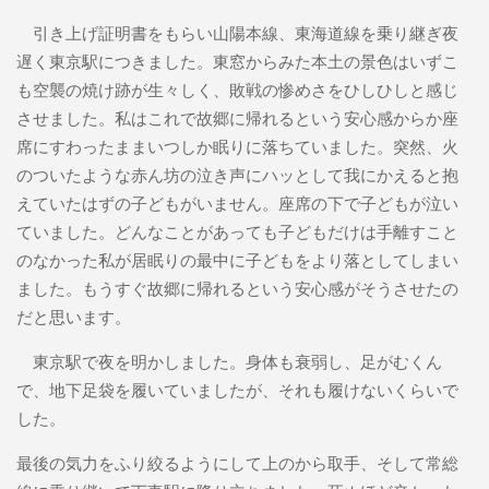
引き上げ証明書をもらい山陽本線、東海道線を乗り継ぎ夜
遅く東京駅につきました。東窓からみた本土の景色はいずこ
も空襲の焼け跡が生々しく、敗戦の惨めさをひしひしと感じ
させました。私はこれで故郷に帰れるという安心感からか座
席にすわったままいつしか眠りに落ちていました。突然、火
のついたような赤ん坊の泣き声にハッとして我にかえると抱
えていたはずの子どもがいません。座席の下で子どもが泣い
ていました。どんなことがあっても子どもだけは手離すこと
のなかった私が居眠りの最中に子どもをより落としてしまい
ました。もうすぐ故郷に帰れるという安心感がそうさせたの
だと思います。
東京駅で夜を明かしました。身体も衰弱し、足がむくん
で、地下足袋を履いていましたが、それも履けないくらいで
した。
最後の気力をふり絞るようにして上のから取手、そして常総