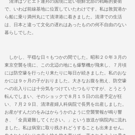
清津はソビエト連邦の国境に近い朝鮮北部の戦略的要衛
で、いわば前線基地に位置していたわけです。私は敦賀港か
ら船に乗り満州丸にて清津港に着きました。清津での生活
は、日本と違って文化の遅れはあったものの何不自由のない
暮らしでした。
しかし、平穏な日々もつかの間でした。昭和２０年３月の
東京空襲を境に、この北辺の地にも爆撃機が飛来し、７月頃
には防空壕を行ったり来たりに毎日が続きました。私のおな
かには９ヶ月の子がおりました。大きなお腹を抱え、防空壕
への出入りには十分気をつけていたつもりですが、とうとう
転んでしまい、そのショックで８月１５日の出産予定が狂
い、７月２９日、清津産婦人科病院で長男を出産しました。
お産がすんだのをみはからうかのように空襲警報が鳴り響
き、「全員避難してください。」という放送が病院内に流れ
ました。私は病室に取り残されどうすることも出来ません。