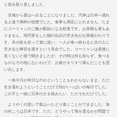
と気を取り直しました。
京城から釜山へ出ることになりました。汽車は日本へ逃れ
る人達で満杯の状態でした。食事も満足にとれません。たま
にコーリャンのご飯が配給になる程度です。お茶碗も箸もあ
りません。楕円形をした鰯の缶詰の空き缶がお茶碗がわりで
す。木の枝を折って箸に使い、一人が食べ終わると次の人に
空き缶と棒切を渡すという具合でした。コーリャンは産後に
良くないと後で聞きましたが、その時は何も知らず、食べる
ものもその他にないわけで、お腹がキリキリ痛んだことを思
い出します。
一体今日が何日なのかということもわからないまま、ただ
生き逃れようということだけで頭がいっぱいの毎日でした。
この子と一緒に日本の土を踏みたい、ただそれだけでした。
ようやくの思いで釜山へたどり着くことができました。海
の向こうは日本です。ただ、どうやって海を渡るかが問題で