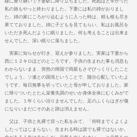
線に乗り継いで下妻駅に降り立ちました。死ぬほど辛かった
私の旅もやっと終わりました。下妻には私の姉がおりまし
た。姉の家にころがり込むように入った時は、精も根も尽き
果てておりました。姉に子どもを見てもらい、私はお風呂を
いただき死んだように眠りました。何も考えることは出来ま
せんでした、深い眠りに落ちました。
実家に知らせが行き、迎えが参りました。実家は下妻から
西に１２キロほどのところです。子供の生まれた事も消息も
わからないまま、突然の帰国で両親もさぞびっくりしたこと
でしょう。ソ連との国境ということで、随分心配していたよ
うです。毎日無事を祈っていたと母が申しておりました。家
に帰りついたとたん栄養失調のせいか身体全体にむくみがで
ました。１年くらい治りませんでした。足のふくらはぎが傷
になりいまだにそのあと跡は消えません。
父は、子供と丸裸で戻った私をみて、「何時までくよくよ
したってはじまらない。生まれる時は誰でも裸ではないか。
命がある人生は今からだ。元気を出しなさい。」と元気をつ