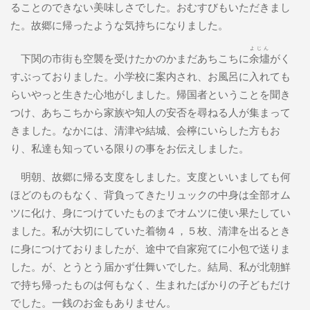
ることのできない美味しさでした。おむすびもいただきまし
た。故郷に帰ったような気持ちになりました。
よじん
下関の市街も空襲を受けたかのかまだあちこちに
余燼
がく
すぶっておりました。小学校に案内され、お風呂に入れても
らいやっと生きた心地がしました。帰国者ということを聞き
つけ、あちこちから家族や知人の安否を尋ねる人が集まって
きました。なかには、清津や結城、会檸にいらした方もお
り、私達も知っている限りの事をお伝えしました。
明朝、故郷に帰る支度をしました。支度といいましても何
ほどのものもなく、背負ってきたリュックの中身は全部オム
ツに化け、身につけていたものまでオムツに使い果たしてい
ました。私が大切にしていた着物４，５枚、清津を出るとき
に身につけておりましたが、途中で自家宛てに小包で送りま
した。が、とうとう届かず仕舞いでした。結局、私が北朝鮮
で持ち帰ったものは何もなく、生まれたばかりの子どもだけ
でした。一銭のお金もありません。