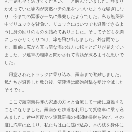
ん一刻も早く逃げてください。」と叫んでいました。静まり
かえっていた壕内が突然ハチの巣をつついたような騒ぎにな
り、今までの緊張が一気に爆発したようでした。私も無我夢
中でリュックを背負い、リュックにはいつでも避難できるよ
うに身の回りのものを詰めてありました。そして子どもを胸
にしっかりくくりつけ、壕を飛び出しました。外は雨でし
た。眼前に広がる真っ暗な海の彼方に転々と灯りが見えてい
ました。ソ連軍の艦隊と聞かされて背筋が凍るような思いで
した。
用意されたトラックに乗り込み、羅南まで避難しました。
私たちが避難した数分後、清津港は艦砲射撃を受け全滅した
そうです。
ここで羅南憲兵隊の家族の方々と合流して一緒に避難する
ことになりました。羅南から鉄道を利用して貨物車に乗り込
みました。途中何度かソ連戦闘機の機関銃掃射を浴び、その
度に汽車は止まり、私たちは山に逃げ込み、木の枝を身体に