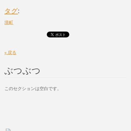
タグ
:
境町
« 戻る
ぶつぶつ
このセクションは空白です。