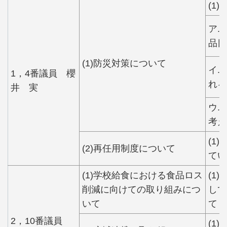
(1
ア.
品目
(1)防災対策について
イ.
1，4番議員 櫻
れる
井 実
ウ.
考え
(1
(2)再任用制度について
てい
(1)学校給食における食品ロス
(1
削減に向けての取り組みにつ
して
いて
て
2，10番議員
(1