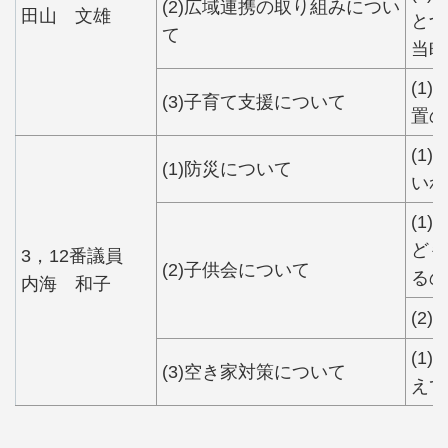
(2)広域連携の取り組みについ
田山 文雄
とづ
て
当町
(1
(3)子育て支援について
置の
(1
(1)防災について
いれ
(1
ども
3，12番議員
(2)子供会について
るの
内海 和子
(2
(1
(3)空き家対策について
えて